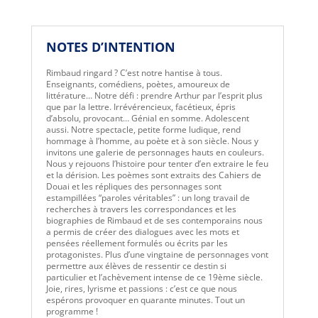
NOTES D’INTENTION
Rimbaud ringard ? C’est notre hantise à tous.
Enseignants, comédiens, poètes, amoureux de
littérature… Notre défi : prendre Arthur par l’esprit plus
que par la lettre. Irrévérencieux, facétieux, épris
d’absolu, provocant… Génial en somme. Adolescent
aussi. Notre spectacle, petite forme ludique, rend
hommage à l’homme, au poète et à son siècle. Nous y
invitons une galerie de personnages hauts en couleurs.
Nous y rejouons l’histoire pour tenter d’en extraire le feu
et la dérision. Les poèmes sont extraits des Cahiers de
Douai et les répliques des personnages sont
estampillées “paroles véritables” : un long travail de
recherches à travers les correspondances et les
biographies de Rimbaud et de ses contemporains nous
a permis de créer des dialogues avec les mots et
pensées réellement formulés ou écrits par les
protagonistes. Plus d’une vingtaine de personnages vont
permettre aux élèves de ressentir ce destin si
particulier et l’achèvement intense de ce 19ème siècle.
Joie, rires, lyrisme et passions : c’est ce que nous
espérons provoquer en quarante minutes. Tout un
programme !