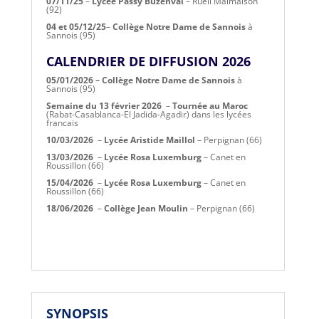
07/11/25
–
Lycée Passy Buzenval
– Rueil Malmaison
(92)
04 et 05/12/25
–
Collège Notre Dame de Sannois
à
Sannois (95)
CALENDRIER DE DIFFUSION 2026
05/01/2026 –
Collège Notre Dame de Sannois
à
Sannois (95)
Semaine du 13 février 2026
–
Tournée au Maroc
(Rabat-Casablanca-El Jadida-Agadir) dans les lycées
francais
10/03/2026
–
Lycée Aristide Maillol
– Perpignan (66)
13/03/2026
–
Lycée Rosa Luxemburg
– Canet en
Roussillon (66)
15/04/2026
–
Lycée Rosa Luxemburg
– Canet en
Roussillon (66)
18/06/2026
–
Collège Jean Moulin
– Perpignan (66)
SYNOPSIS