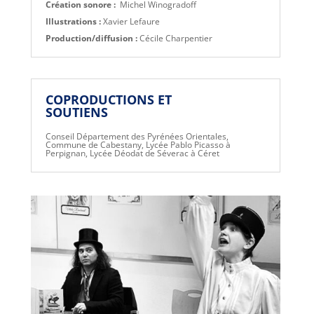
Création sonore :
Michel Winogradoff
Illustrations :
Xavier Lefaure
Production/diffusion :
Cécile Charpentier
COPRODUCTIONS ET
SOUTIENS
Conseil Département des Pyrénées Orientales,
Commune de Cabestany, Lycée Pablo Picasso à
Perpignan, Lycée Déodat de Séverac à Céret