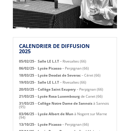
CALENDRIER DE DIFFUSION
2025
05/02/25
–
Salle LE L.I.T
– Rivesaltes (66)
06/02/25
–
Lycée Picasso
– Perpignan (66)
18/03/25
–
Lycée Deodat de Severac
– Céret (66)
19/03/25
–
Salle LE L.I.T
– Rivesaltes (66)
20/03/25
–
Collège Saint Exupery
– Perpignan (66)
21/03/25
–
Lycée Rosa Luxembourg
de Canet (66)
31/03/25
–
Collège Notre Dame de Sannois
à Sannois
(95)
03/06/25
–
Lycée Albert de Mun
à
Nogent sur Marne
(94)
13/10/25
–
Lycée Picasso
– Perpignan (66)