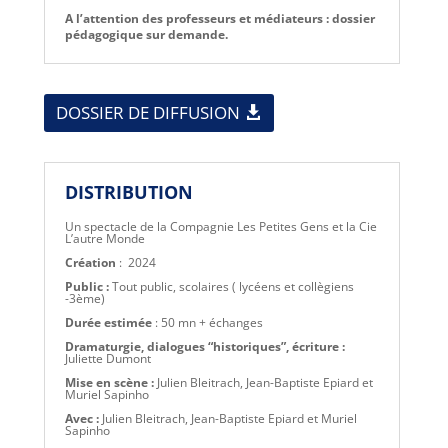
A l’attention des professeurs et médiateurs : dossier
pédagogique sur demande.
DOSSIER DE DIFFUSION
DISTRIBUTION
Un spectacle de la Compagnie Les Petites Gens et la Cie
L’autre Monde
Création
:
2024
Public :
Tout public, scolaires ( lycéens et collègiens
-3ème)
Durée estimée
: 50 mn + échanges
Dramaturgie, dialogues “historiques”, écriture :
Juliette Dumont
Mise en scène :
Julien Bleitrach, Jean-Baptiste Epiard et
Muriel Sapinho
Avec :
Julien Bleitrach, Jean-Baptiste Epiard et Muriel
Sapinho